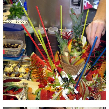
9.30 – 20:00 Uhr
Dienstag Ruhetag
Sonn- u. Feiertage
12.00 – 20:00 Uhr
Adresse
Caffe Gelato Italiano by Jerry
Am Kaserneneck
Ritter-von-Schoch-Straße 21
84036 Landshut
Telefon: 0871 97692255
Impressum